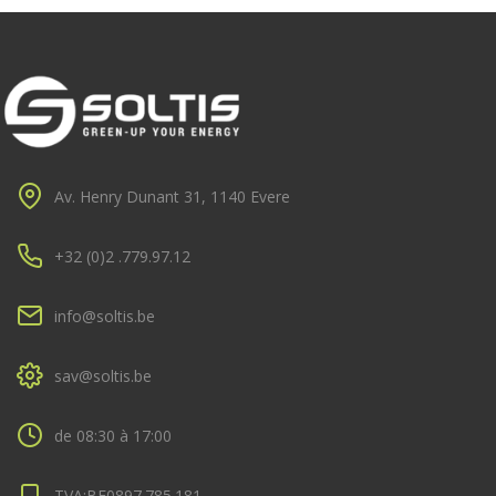
Av. Henry Dunant 31, 1140 Evere
+32 (0)2 .779.97.12
info@soltis.be
sav@soltis.be
de 08:30 à 17:00
TVA:BE0897.785.181