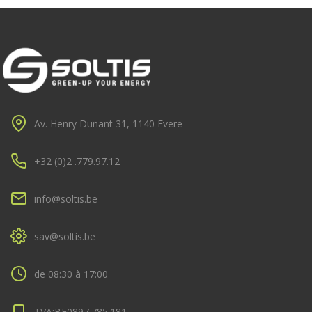
Av. Henry Dunant 31, 1140 Evere
+32 (0)2 .779.97.12
info@soltis.be
sav@soltis.be
de 08:30 à 17:00
TVA:BE0897.785.181