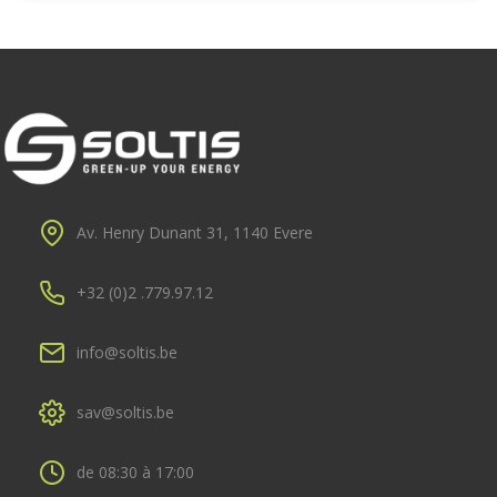
Av. Henry Dunant 31, 1140 Evere
+32 (0)2 .779.97.12
info@soltis.be
sav@soltis.be
de 08:30 à 17:00