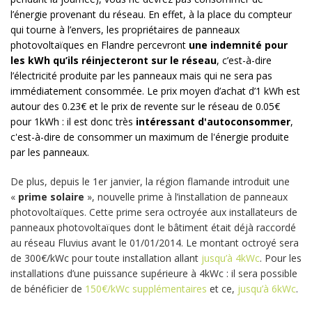
l’énergie provenant du réseau. En effet, à la place du compteur
qui tourne à l’envers, les propriétaires de panneaux
photovoltaïques en Flandre percevront
u
ne indemnité pour
les kWh qu’ils réinjecteront sur le réseau
, c’est-à-dire
l’électricité produite par les panneaux mais qui ne sera pas
immédiatement consommée. Le prix moyen d’achat d’1 kWh est
autour des 0.23€ et le prix de revente sur le réseau de 0.05€
pour 1kWh : il est donc très
intéressant
d'autoconsommer
,
c'est-à-dire de consommer un maximum de l'énergie produite
par les panneaux.
De plus, depuis le 1er janvier, la région flamande introduit une
«
prime solaire
», nouvelle prime à l’installation de panneaux
photovoltaïques. Cette prime sera octroyée aux installateurs de
panneaux photovoltaïques dont le bâtiment était déjà raccordé
au réseau Fluvius avant le 01/01/2014. Le montant octroyé sera
de 300€/kWc pour toute installation allant
jusqu’à 4kWc
. Pour les
installations d’une puissance supérieure à 4kWc : il sera possible
de bénéficier de
150€/kWc supplémentaires
et ce,
jusqu’à 6kWc
.