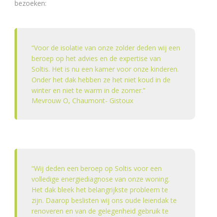
bezoeken:
zo
geld. Kortom, we
nn
garanderen
ep
waterdichtheid als
an
het dak in goede
ele
staat is, voldoende
“Voor de isolatie van onze zolder deden wij een
n
recent is en als er
beroep op het advies en de expertise van
ins
een onderdak in
tal
goede staat is.
Soltis. Het is nu een kamer voor onze kinderen.
lee
Onder het dak hebben ze het niet koud in de
rt.
winter en niet te warm in de zomer.”
Mevrouw
O, Chaumont- Gistoux
“Wij deden een beroep op Soltis voor een
volledige energiediagnose van onze woning.
Het dak bleek het belangrijkste probleem te
zijn. Daarop beslisten wij ons oude leiendak te
renoveren en van de gelegenheid gebruik te