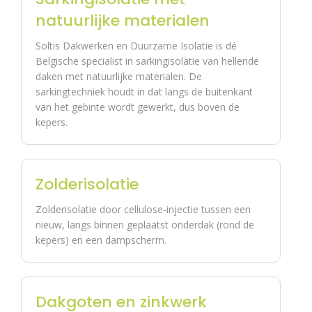
natuurlijke materialen
Soltis Dakwerken en Duurzame Isolatie is dé
Als
, d.w.z. recent, met
he
een dakbedekking in
Belgische specialist in sarkingisolatie van hellende
t
voldoende goede
daken met natuurlijke materialen. De
da
staat en een
sarkingtechniek houdt in dat langs de buitenkant
k
onderdak, kunnen
van het gebinte wordt gewerkt, dus boven de
in
we garanderen dat
kepers.
go
het waterdicht is. In
ed
dit geval is de
e
oorspronkelijke
st
staat van het dak
aa
essentieel.
Zolderisolatie
t
is
Zolderisolatie door cellulose-injectie tussen een
nieuw, langs binnen geplaatst onderdak (rond de
Als
is, kunnen we
kepers) en een dampscherm.
Jarenlange
het
niet garanderen
dak
dat het
koolstofvrije
aan
waterdicht is.
elektriciteitsprodu
de
Daarom vragen
ctie.
basis
we dat het dak
Dakgoten en zinkwerk
in
voldoende