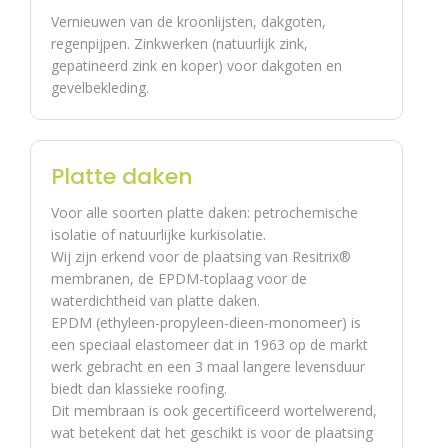
slecht
recent is.
Vernieuwen van de kroonlijsten, dakgoten,
e
regenpijpen. Zinkwerken (natuurlijk zink,
staat
gepatineerd zink en koper) voor dakgoten en
gevelbekleding.
Een
, maar we
IEA
oud
controleren ook of
dak
het dak geïsoleerd
in
is. Voordat je
zee
zonnepanelen
Platte daken
r
installeert, is het
goe
raadzaam om
Voor alle soorten platte daken: petrochemische
de
prioriteit te geven
isolatie of natuurlijke kurkisolatie.
sta
aan
Wij zijn erkend voor de plaatsing van Resitrix®
at
isolatiewerkzaamh
membranen, de EPDM-toplaag voor de
kan
eden. Hoewel
ook
isolatie niet altijd
waterdichtheid van platte daken.
in
verplicht is voor
EPDM (ethyleen-propyleen-dieen-monomeer) is
aan
alle structuren (bv.
een speciaal elastomeer dat in 1963 op de markt
mer
een schuur), is het
werk gebracht en een 3 maal langere levensduur
kin
beter om een
biedt dan klassieke roofing.
g
logische volgorde
Dit membraan is ook gecertificeerd wortelwerend,
ko
te volgen in het
me
werk.
wat betekent dat het geschikt is voor de plaatsing