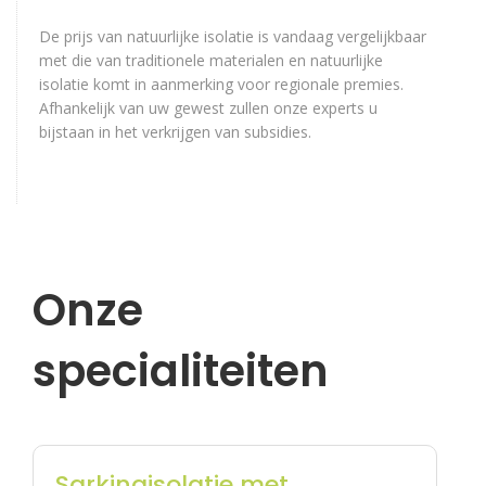
De prijs van natuurlijke isolatie is vandaag vergelijkbaar
met die van traditionele materialen en natuurlijke
isolatie komt in aanmerking voor regionale premies.
Afhankelijk van uw gewest zullen onze experts u
bijstaan in het verkrijgen van subsidies.
Onze
specialiteiten
De garantie dat je dak
tien jaar waterdicht zal
zijn, hangt af van een
aantal factoren:
Sarkingisolatie met