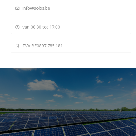
info@soltis.be
van 08:30 tot 17:00
TVA:BE0897.785.181